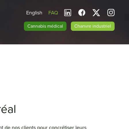
English
FAQ
Cannabis médical
Chanvre industriel
éal
de nos clients pour concrétiser leurs