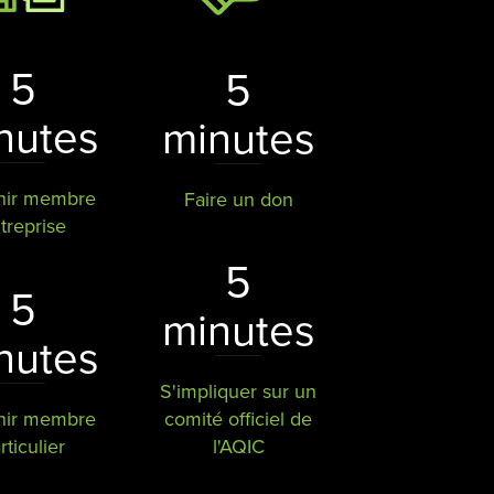
5
5
nutes
minutes
nir membre
Faire un don
treprise
5
5
minutes
nutes
S'impliquer sur un
nir membre
comité officiel de
rticulier
l'AQIC