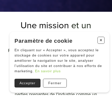
Une mission
et un
mandat clair
+
Paramètre de cookie
Représenter l’industrie québécoise du chanvre et
En cliquant sur « Accepter », vous acceptez le
stockage de cookies sur votre appareil pour
du cannabis et contribuer de manière
améliorer la navigation sur le site, analyser
constructive et responsable à son
l’utilisation du site et contribuer à nos efforts de
développement. S’imposer comme un acteur
marketing.
En savoir plus
incontournable de l’écosystème québécois du
chanvre et du cannabis. Être reconnu par les
Accepter
Fermer
membres de l’association de même que par les
parties prenantes de l’industrie comme un
interlocuteur crédible, constructif et ayant la
capacité de répondre aux besoins stratégiques de