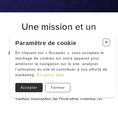
Une mission
et un
mandat clair
+
Paramètre de cookie
Représenter l’industrie québécoise du chanvre et
En cliquant sur « Accepter », vous acceptez le
stockage de cookies sur votre appareil pour
du cannabis et contribuer de manière
améliorer la navigation sur le site, analyser
constructive et responsable à son
l’utilisation du site et contribuer à nos efforts de
développement. S’imposer comme un acteur
marketing.
En savoir plus
incontournable de l’écosystème québécois du
chanvre et du cannabis. Être reconnu par les
Accepter
Fermer
membres de l’association de même que par les
parties prenantes de l’industrie comme un
interlocuteur crédible, constructif et ayant la
capacité de répondre aux besoins stratégiques de